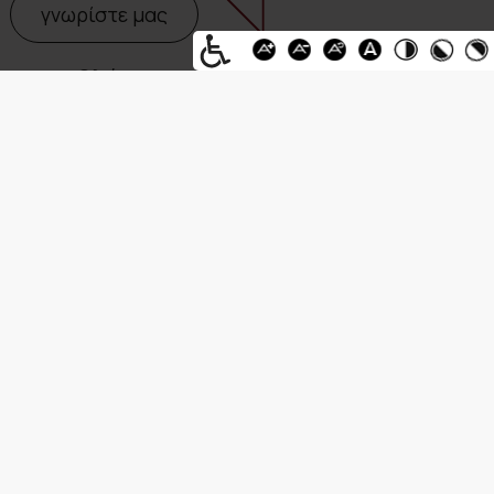
γνωρίστε μας
με το βλέμμα στο μέλλον
ROOF
GARDENS
ΧΤΙΖΟΥΜΕ ΤΟ ΜΕΛΛΟΝ
Οικολογικά υλικά
Χρησιμοποιούμε περισσότερα υλικά φιλικά στο
περιβάλλον και υποκαθιστούμε εκείνα τα υλικά
που απαιτούν βαριά επεξεργασία. Πάντα
προτιμούμε υψηλής ποιότητας υλικά για